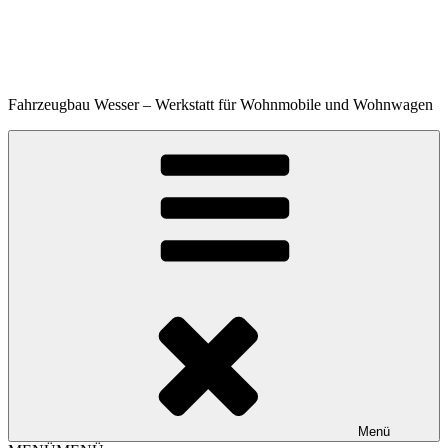
Zum
Inhalt
springen
Werkstatt für Wohnmobile und Wohnwagen
Fahrzeugbau Wesser – Werkstatt für Wohnmobile und Wohnwagen
Menü