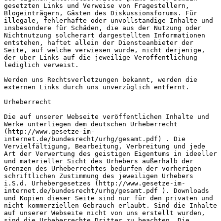
gesetzten Links und Verweise von Fragestellern, 
Blogeinträgern, Gästen des Diskussionsforums. Für 
illegale, fehlerhafte oder unvollständige Inhalte und 
insbesondere für Schäden, die aus der Nutzung oder 
Nichtnutzung solcherart dargestellten Informationen 
entstehen, haftet allein der Diensteanbieter der 
Seite, auf welche verwiesen wurde, nicht derjenige, 
der über Links auf die jeweilige Veröffentlichung 
lediglich verweist.

Werden uns Rechtsverletzungen bekannt, werden die 
externen Links durch uns unverzüglich entfernt.

Urheberrecht

Die auf unserer Webseite veröffentlichen Inhalte und 
Werke unterliegen dem deutschen Urheberrecht 
(http://www.gesetze-im-
internet.de/bundesrecht/urhg/gesamt.pdf) . Die 
Vervielfältigung, Bearbeitung, Verbreitung und jede 
Art der Verwertung des geistigen Eigentums in ideeller 
und materieller Sicht des Urhebers außerhalb der 
Grenzen des Urheberrechtes bedürfen der vorherigen 
schriftlichen Zustimmung des jeweiligen Urhebers 
i.S.d. Urhebergesetzes (http://www.gesetze-im-
internet.de/bundesrecht/urhg/gesamt.pdf ). Downloads 
und Kopien dieser Seite sind nur für den privaten und 
nicht kommerziellen Gebrauch erlaubt. Sind die Inhalte 
auf unserer Webseite nicht von uns erstellt wurden, 
sind die Urheberrechte Dritter zu beachten. Die 