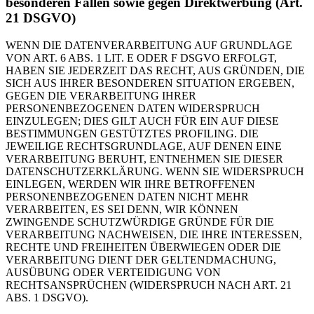
besonderen Fällen sowie gegen Direktwerbung (Art.
21 DSGVO)
WENN DIE DATENVERARBEITUNG AUF GRUNDLAGE
VON ART. 6 ABS. 1 LIT. E ODER F DSGVO ERFOLGT,
HABEN SIE JEDERZEIT DAS RECHT, AUS GRÜNDEN, DIE
SICH AUS IHRER BESONDEREN SITUATION ERGEBEN,
GEGEN DIE VERARBEITUNG IHRER
PERSONENBEZOGENEN DATEN WIDERSPRUCH
EINZULEGEN; DIES GILT AUCH FÜR EIN AUF DIESE
BESTIMMUNGEN GESTÜTZTES PROFILING. DIE
JEWEILIGE RECHTSGRUNDLAGE, AUF DENEN EINE
VERARBEITUNG BERUHT, ENTNEHMEN SIE DIESER
DATENSCHUTZERKLÄRUNG. WENN SIE WIDERSPRUCH
EINLEGEN, WERDEN WIR IHRE BETROFFENEN
PERSONENBEZOGENEN DATEN NICHT MEHR
VERARBEITEN, ES SEI DENN, WIR KÖNNEN
ZWINGENDE SCHUTZWÜRDIGE GRÜNDE FÜR DIE
VERARBEITUNG NACHWEISEN, DIE IHRE INTERESSEN,
RECHTE UND FREIHEITEN ÜBERWIEGEN ODER DIE
VERARBEITUNG DIENT DER GELTENDMACHUNG,
AUSÜBUNG ODER VERTEIDIGUNG VON
RECHTSANSPRÜCHEN (WIDERSPRUCH NACH ART. 21
ABS. 1 DSGVO).